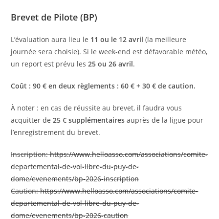
Brevet de Pilote (BP)
L’évaluation aura lieu le
11 ou le 12 avril
(la meilleure
journée sera choisie). Si le week-end est défavorable météo,
un report est prévu les
25 ou 26 avril
.
Coût : 90 € en deux règlements : 60 € + 30 € de caution.
À noter : en cas de réussite au brevet, il faudra vous
acquitter de
25 € supplémentaires
auprès de la ligue pour
l’enregistrement du brevet.
Inscription:
https://www.helloasso.com/associations/comite-
departemental-de-vol-libre-du-puy-de-
dome/evenements/bp-2026-inscription
Caution:
https://www.helloasso.com/associations/comite-
departemental-de-vol-libre-du-puy-de-
dome/evenements/bp-2026-caution