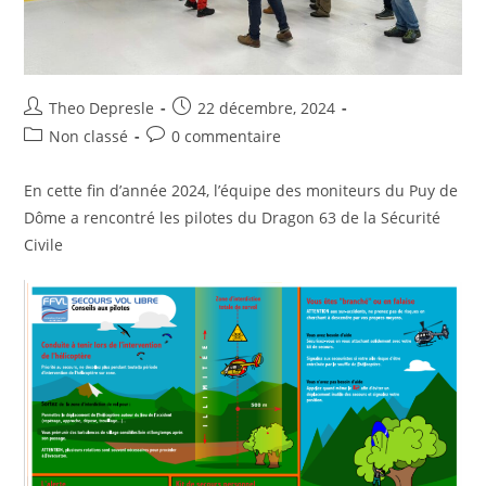
Auteur/autrice
Post
Theo Depresle
22 décembre, 2024
de
published:
Post
Post
Non classé
0 commentaire
la
category:
comments:
publication :
En cette fin d’année 2024, l’équipe des moniteurs du Puy de
Dôme a rencontré les pilotes du Dragon 63 de la Sécurité
Civile