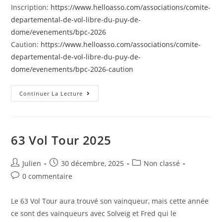
Inscription:
https://www.helloasso.com/associations/comite-
departemental-de-vol-libre-du-puy-de-
dome/evenements/bpc-2026
Caution:
https://www.helloasso.com/associations/comite-
departemental-de-vol-libre-du-puy-de-
dome/evenements/bpc-2026-caution
Passage
Continuer La Lecture
Des
Brevets
2026
63 Vol Tour 2025
Auteur/autrice
Post
Post
Julien
30 décembre, 2025
Non classé
de
published:
category:
Post
0 commentaire
la
comments:
publication :
Le 63 Vol Tour aura trouvé son vainqueur, mais cette année
ce sont des vainqueurs avec Solveig et Fred qui le