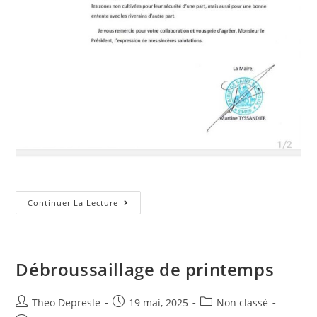
Résumé
Continuer La Lecture
De
La
Situation
–
Terrain
D’atterrissage
Débroussaillage de printemps
De
Saint-
Sandoux
Auteur/autrice
Post
(alias
Post
Theo Depresle
19 mai, 2025
Non classé
512)
de
published:
category: