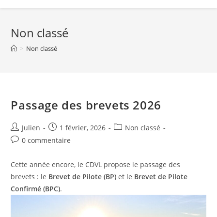
Non classé
>
Non classé
Passage des brevets 2026
Auteur/autrice
Post
Post
Julien
1 février, 2026
Non classé
de
published:
category:
Post
0 commentaire
la
comments:
publication :
Cette année encore, le CDVL propose le passage des
brevets : le
Brevet de Pilote (BP)
et le
Brevet de Pilote
Confirmé (BPC)
.