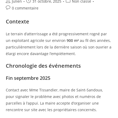
Auteur/autrice
Post
Post
Julien
31 octobre, 2025
Non classé
de
published:
category:
Post
0 commentaire
la
comments:
publication :
Contexte
Le terrain d’atterrissage a été progressivement rogné par
un exploitant agricole sur environ
900 m²
au fil des années,
particulièrement lors de la dernière saison où son ouvrier a
élargi encore davantage l’empiètement.
Chronologie des événements
Fin septembre 2025
Contact avec Mme Tissandier, maire de Saint-Sandoux,
pour signaler le problème avec photos et numéros de
parcelles à l’appui. La maire accepte d’organiser une
rencontre sur site avec les propriétaires concernés.